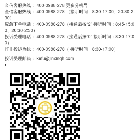
金信客服热线：
400-0988-278
更多分机号
金信客服热线：
400-0988-278 （接听时间：8:30-17:00、20:30-2:
30）
应急下单电话：
400-0988-278（接通后按“2” 接听时间：8:45-15:0
0、20:30-2:30）
投诉受理电话：
400-0988-278（接通后按“0” 接听时间：8:30-17:0
0）
打非投诉热线：
400-0988-278（ 接听时间：8:30-17:00）
投诉受理邮箱：
kefu@jinxinqh.com