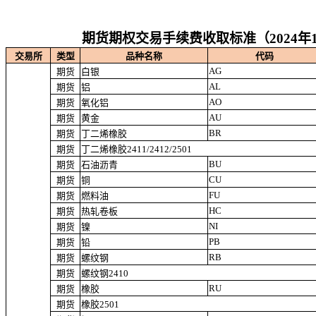
期货期权交易手续费收取标准（2024年1
交易所
类型
品种名称
代码
AG
期货
白银
AL
期货
铝
AO
期货
氧化铝
AU
期货
黄金
BR
期货
丁二烯橡胶
期货
丁二烯橡胶2411/2412/2501
BU
期货
石油沥青
CU
期货
铜
FU
期货
燃料油
HC
期货
热轧卷板
NI
期货
镍
PB
期货
铅
RB
期货
螺纹钢
期货
螺纹钢2410
RU
期货
橡胶
期货
橡胶2501