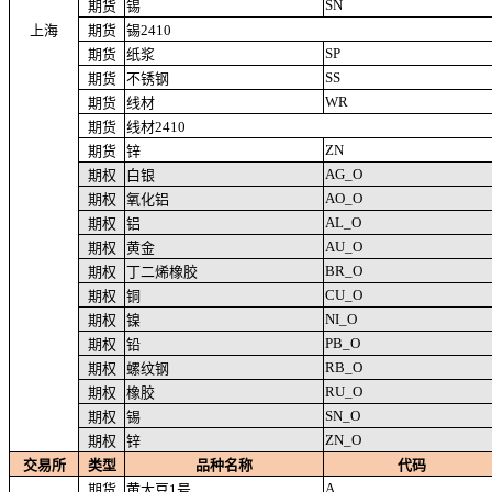
SN
期货
锡
上海
期货
锡2410
SP
期货
纸浆
SS
期货
不锈钢
WR
期货
线材
期货
线材2410
ZN
期货
锌
AG_O
期权
白银
AO_O
期权
氧化铝
AL_O
期权
铝
AU_O
期权
黄金
BR_O
期权
丁二烯橡胶
CU_O
期权
铜
NI_O
期权
镍
PB_O
期权
铅
RB_O
期权
螺纹钢
RU_O
期权
橡胶
SN_O
期权
锡
ZN_O
期权
锌
交易所
类型
品种名称
代码
A
期货
黄大豆1号