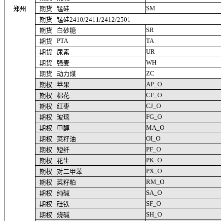
SM
郑州
期货
锰硅
期货
锰硅2410/2411/2412/2501
SR
期货
白砂糖
PTA
TA
期货
UR
期货
尿素
WH
期货
强麦
ZC
期货
动力煤
AP_O
期权
苹果
CF_O
期权
棉花
CJ_O
期权
红枣
FG_O
期权
玻璃
MA_O
期权
甲醇
OI_O
期权
菜籽油
PF_O
期权
短纤
PK_O
期权
花生
PX_O
期权
对二甲苯
RM_O
期权
菜籽粕
SA_O
期权
纯碱
SF_O
期权
硅铁
SH_O
期权
烧碱