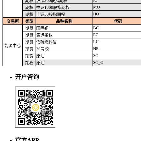
IO
期权
沪深300股指期权
MO
期权
中证1000股指期权
HO
期权
上证50股指期权
交易所
类型
品种名称
代码
BC
期货
国际铜
EC
期货
集运指数
LU
期货
低硫燃料油
能源中心
NR
期货
20号胶
SC
期货
原油
SC_O
期权
原油
开户咨询
官方APP