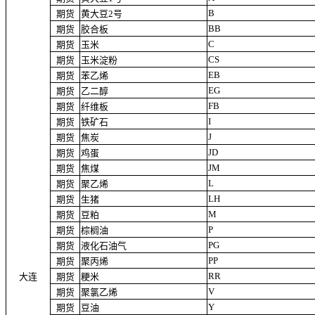
B
期货
黄大豆2号
BB
期货
胶合板
C
期货
玉米
CS
期货
玉米淀粉
EB
期货
苯乙烯
EG
期货
乙二醇
FB
期货
纤维板
I
期货
铁矿石
J
期货
焦炭
JD
期货
鸡蛋
JM
期货
焦煤
L
期货
聚乙烯
LH
期货
生猪
M
期货
豆粕
P
期货
棕榈油
PG
期货
液化石油气
PP
期货
聚丙烯
RR
大连
期货
粳米
V
期货
聚氯乙烯
Y
期货
豆油