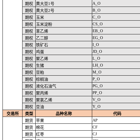
A_O
期权
黄大豆1号
B_O
期权
黄大豆2号
C_O
期权
玉米
CS_O
期权
玉米淀粉
EB_O
期权
苯乙烯
EG_O
期权
乙二醇
I_O
期权
铁矿石
JD_O
期权
鸡蛋
L_O
期权
聚乙烯
LH_O
期权
生猪
M_O
期权
豆粕
P_O
期权
棕榈油
PG_O
期权
液化石油气
PP_O
期权
聚丙烯
V_O
期权
聚氯乙烯
Y_O
期权
豆油
交易所
类型
品种名称
代码
AP
期货
苹果
CF
期货
棉花
CJ
期货
红枣