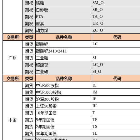
SM_O
期权
锰硅
SR_O
期权
白砂糖
PTA
TA_O
期权
UR_O
期权
尿素
ZC_O
期权
动力煤
交易所
类型
品种名称
代码
LC
期货
碳酸锂
期货
碳酸锂2410/2411
SI
广州
期货
工业硅
LC_O
期权
碳酸锂
SI_O
期权
工业硅
交易所
类型
品种名称
代码
IC
期货
中证500股指
IM
期货
中证1000股指
IF
期货
沪深300股指
IH
期货
上证50股指
T
期货
10年期国债
TF
中金
期货
5年期国债
TS
期货
2年期国债
TL
期货
30年期国债